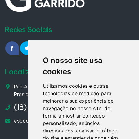
Redes Sociais
O nosso site usa
Localização
cookies
Utilizamos cookies e outras
Rua Almirante Barroso - nº 153 – Centro
tecnologias de medição para
Presidente Venceslau / SP – CEP. 19400-007
melhorar a sua experiência de
(18) 3271.1910
navegação no nosso site, de
forma a mostrar conteúdo
escgarrido@hotmail.com
personalizado, anúncios
direcionados, analisar o tráfego
do site e entender de onde vêm