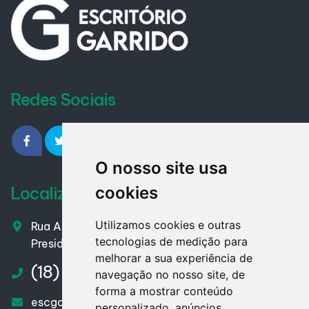
Redes Sociais
O nosso site usa
Localização
cookies
Utilizamos cookies e outras
Rua Almirante Barroso - nº 153 – Centro
tecnologias de medição para
Presidente Venceslau / SP – CEP. 19400-007
melhorar a sua experiência de
(18) 3271.1910
navegação no nosso site, de
forma a mostrar conteúdo
escgarrido@hotmail.com
personalizado, anúncios