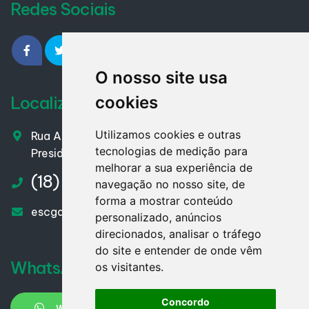
Redes Sociais
O nosso site usa
Localização
cookies
Utilizamos cookies e outras
Rua Almirante Barroso - nº 153 – Centro
tecnologias de medição para
Presidente Venceslau / SP – CEP. 19400-007
melhorar a sua experiência de
(18) 3271.1910
navegação no nosso site, de
forma a mostrar conteúdo
escgarrido@hotmail.com
personalizado, anúncios
direcionados, analisar o tráfego
do site e entender de onde vêm
WhatsApp
os visitantes.
Concordo
WHATSAPP